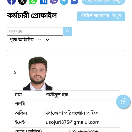
আপনার মতামত প্রদান করুন
কর্মচারী প্রোফাইল
টেবিল আকারে দেখুন
পৃষ্ঠা আইটেম
১
নাম
শামীমুল হক
পদবি
অফিস
উপজেলা পরিসংখ্যান অফিস
ইমেইল
usojuri875
@gmaiul.com
ফোন (অফিস)
০২৯৯৬৬৮৫৩১৬